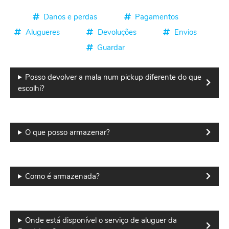
Frontend
Danos e perdas
Pagamentos
Help
Alugueres
Devoluções
Envios
menu
Guardar
Posso devolver a mala num pickup diferente do que
escolhi?
O que posso armazenar?
Como é armazenada?
Onde está disponível o serviço de aluguer da