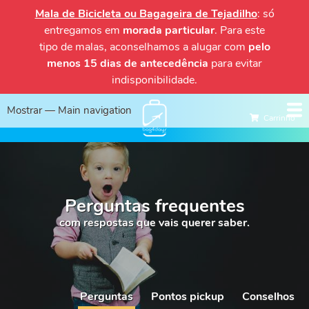
Passar
Mala de Bicicleta ou Bagageira de Tejadilho
: só
para
entregamos em
morada particular
. Para este
o
tipo de malas, aconselhamos a alugar com
pelo
conteúdo
menos 15 dias de antecedência
para evitar
principal
indisponibilidade.
Mostrar — Main navigation
Main
Carrinho
navigation
Início
Alugar
Regista-te
Entrar
Perguntas frequentes
com respostas que vais querer saber.
Perguntas
Pontos pickup
Conselhos