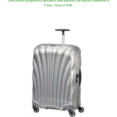
Descuentos progresivos aplicados para periodos de alquiler superiores a
5 días. Hasta el 40%.