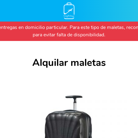
Pasar
 entregas en domicilio particular. Para este tipo de maletas, r
al
para evitar falta de disponibilidad.
contenido
principal
Alquilar maletas