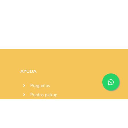
AYUDA
Preguntas
Puntos pickup
Consejos
Envíenos un mensaje
Subscribase al boletín