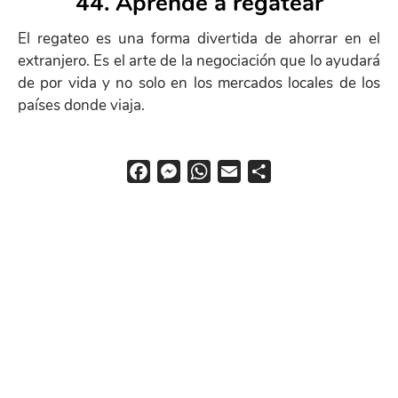
44. Aprende a regatear
Help
El regateo es una forma divertida de ahorrar en el
menu
extranjero. Es el arte de la negociación que lo ayudará
de por vida y no solo en los mercados locales de los
países donde viaja.
F
M
W
E
S
a
e
h
m
h
c
s
a
a
a
e
s
t
i
r
b
e
s
l
e
o
n
A
o
g
p
k
e
p
r