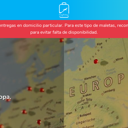
Pasar
 entregas en domicilio particular. Para este tipo de maletas, r
al
para evitar falta de disponibilidad.
contenido
principal
opa.