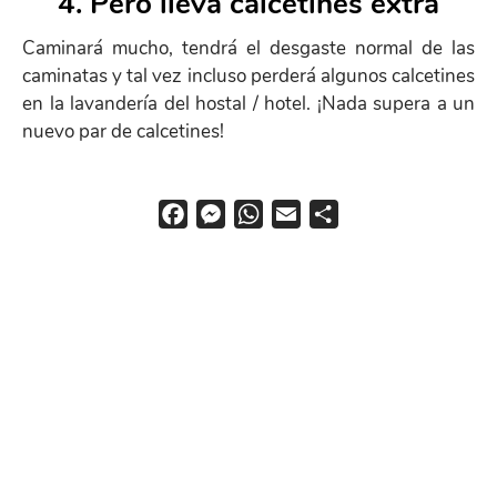
4. Pero lleva calcetines extra
Help
Caminará mucho, tendrá el desgaste normal de las
menu
caminatas y tal vez incluso perderá algunos calcetines
en la lavandería del hostal / hotel. ¡Nada supera a un
nuevo par de calcetines!
F
M
W
E
S
a
e
h
m
h
c
s
a
a
a
e
s
t
i
r
b
e
s
l
e
o
n
A
o
g
p
k
e
p
r