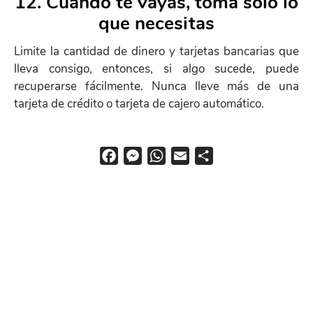
12. Cuando te vayas, toma solo lo
Help
que necesitas
menu
Limite la cantidad de dinero y tarjetas bancarias que
lleva consigo, entonces, si algo sucede, puede
recuperarse fácilmente. Nunca lleve más de una
tarjeta de crédito o tarjeta de cajero automático.
F
M
W
E
S
a
e
h
m
h
c
s
a
a
a
e
s
t
i
r
b
e
s
l
e
o
n
A
o
g
p
k
e
p
r