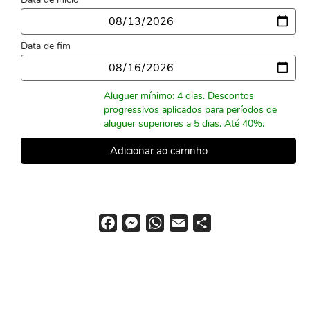
Data
Data de fim
Data
Aluguer mínimo: 4 dias. Descontos
progressivos aplicados para períodos de
aluguer superiores a 5 dias. Até 40%.
F
M
W
E
S
a
e
h
m
h
c
s
a
a
a
e
s
t
i
r
b
e
s
l
e