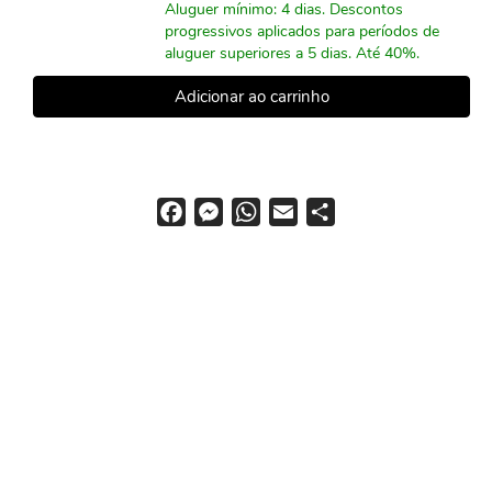
Aluguer mínimo: 4 dias. Descontos
progressivos aplicados para períodos de
aluguer superiores a 5 dias. Até 40%.
F
M
W
E
S
a
e
h
m
h
c
s
a
a
a
e
s
t
i
r
b
e
s
l
e
o
n
A
o
g
p
k
e
p
r