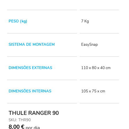
PESO (kg)
7 Kg
SISTEMA DE MONTAGEM
EasySnap
DIMENSÕES EXTERNAS
110 x 80 x 40 cm
DIMENSÕES INTERNAS
105 x 75 x cm
THULE RANGER 90
SKU
THR90
8,00 €
por dia